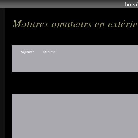
hotvi
Matures amateurs en extéri
Par
Paparazzi
dans
Matures
le 10 Décembre 2016 à 08:11